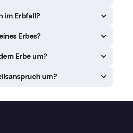
 im Erbfall?
eines Erbes?
t dem Erbe um?
teilsanspruch um?