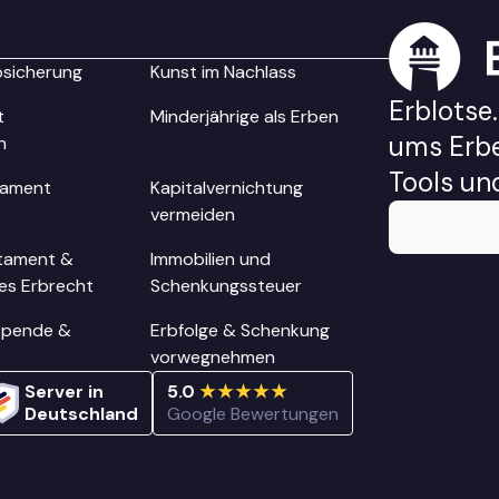
Absicherung
Kunst im Nachlass
Erblotse.
t
Minderjährige als Erben
ums Erbe
n
Tools un
tament
Kapitalvernichtung
vermeiden
tament &
Immobilien und
les Erbrecht
Schenkungssteuer
spende &
Erbfolge & Schenkung
vorwegnehmen
Server in
5.0
★★★★★
Deutschland
Google Bewertungen