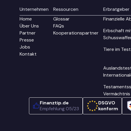
Unternehmen
Ressourcen
Erbratgeber
Home
Glossar
Finanzielle 
Über Uns
FAQs
Erbschaft mi
Partner
Kooperationspartner
Schusswaffe
Presse
Jobs
Tiere im Tes
Kontakt
Auslandstes
Internationa
Testaments
Vermächtnis
Finanztip.de
DSGVO
Empfehlung 05/23
konform