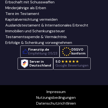
Erbschaft mit Schusswaffen
Minderjährige als Erben
Tiere im Testament
Kapitalvernichtung vermeiden
Auslandstestament & Internationales Erbrecht
Immobilien und Schenkungssteuer
Testamentsspende & Vermächtnis
Erbfolge & Schenkung vorwegnehmen
Finanztip.de
DSGVO
Empfehlung 05/23
konform
Server in
5.0
★★★★★
Deutschland
Google Bewertungen
Impressum
Nutzungsbedingungen
Datenschutzrichtlinien