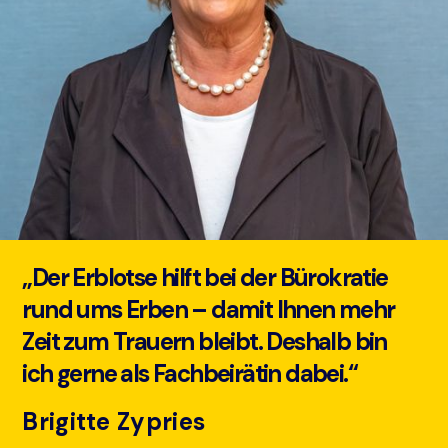
„Der Erblotse hilft bei der Bürokratie
rund ums Erben – damit Ihnen mehr
Zeit zum Trauern bleibt. Deshalb bin
ich gerne als Fachbeirätin dabei.“
Brigitte Zypries