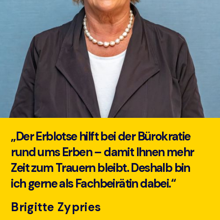
„Der Erblotse hilft bei der Bürokratie
rund ums Erben – damit Ihnen mehr
Zeit zum Trauern bleibt. Deshalb bin
ich gerne als Fachbeirätin dabei.“
Brigitte Zypries