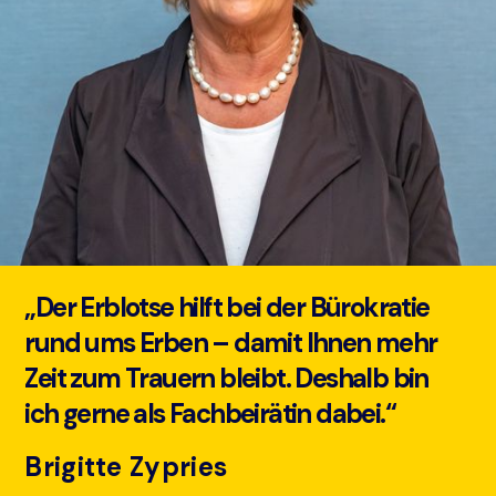
„Der Erblotse hilft bei der Bürokratie
rund ums Erben – damit Ihnen mehr
Zeit zum Trauern bleibt. Deshalb bin
ich gerne als Fachbeirätin dabei.“
Brigitte Zypries