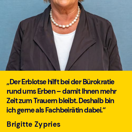
„Der Erblotse hilft bei der Bürokratie
rund ums Erben – damit Ihnen mehr
Zeit zum Trauern bleibt. Deshalb bin
ich gerne als Fachbeirätin dabei.“
Brigitte Zypries