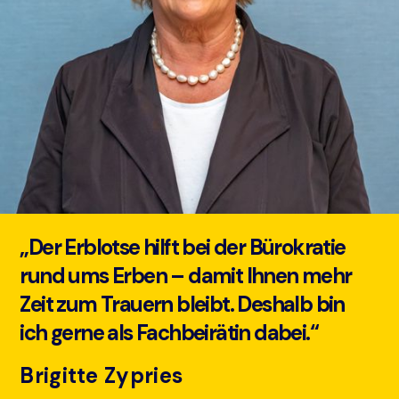
„Der Erblotse hilft bei der Bürokratie
rund ums Erben – damit Ihnen mehr
Zeit zum Trauern bleibt. Deshalb bin
ich gerne als Fachbeirätin dabei.“
Brigitte Zypries