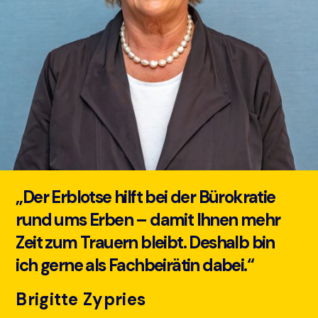
„Der Erblotse hilft bei der Bürokratie
rund ums Erben – damit Ihnen mehr
Zeit zum Trauern bleibt. Deshalb bin
ich gerne als Fachbeirätin dabei.“
Brigitte Zypries