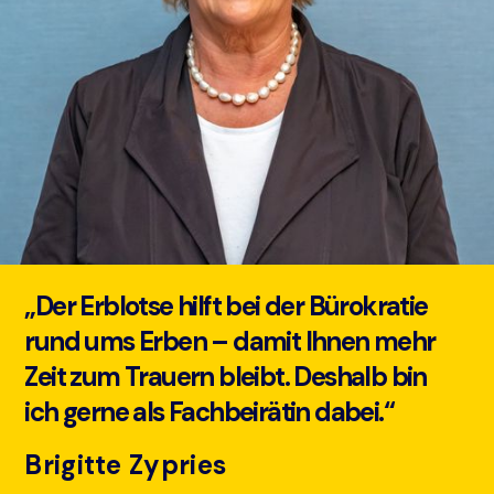
„Der Erblotse hilft bei der Bürokratie
rund ums Erben – damit Ihnen mehr
Zeit zum Trauern bleibt. Deshalb bin
ich gerne als Fachbeirätin dabei.“
Brigitte Zypries