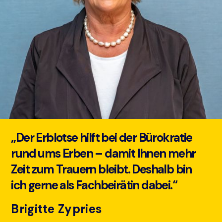
„Der Erblotse hilft bei der Bürokratie
rund ums Erben – damit Ihnen mehr
Zeit zum Trauern bleibt. Deshalb bin
ich gerne als Fachbeirätin dabei.“
Brigitte Zypries