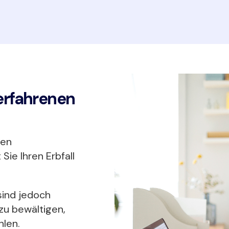
n erfahrenen
len
ie Ihren Erbfall
sind jedoch
zu bewältigen,
hlen.