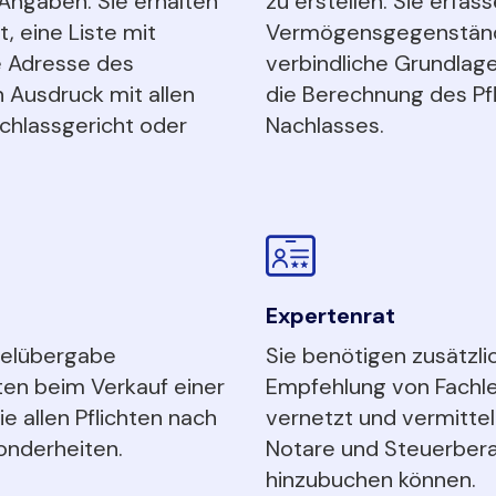
 Angaben. Sie erhalten
zu erstellen. Sie erfa
 eine Liste mit
Vermögensgegenständ
 Adresse des
verbindliche Grundlage
 Ausdruck mit allen
die Berechnung des Pfl
chlassgericht oder
Nachlasses.
Expertenrat
selübergabe
Sie benötigen zusätzli
ten beim Verkauf einer
Empfehlung von Fachle
 allen Pflichten nach
vernetzt und vermitte
onderheiten.
Notare und Steuerberat
hinzubuchen können.