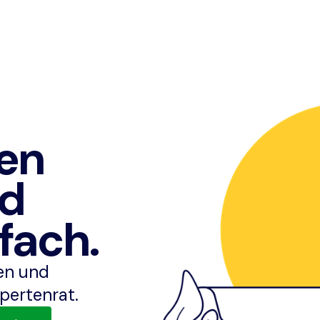
en
nd
fach.
ben und
pertenrat.