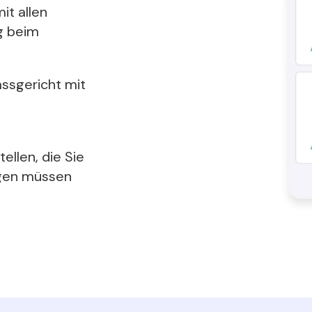
it allen
g beim
assgericht mit
llen, die Sie
ügen müssen