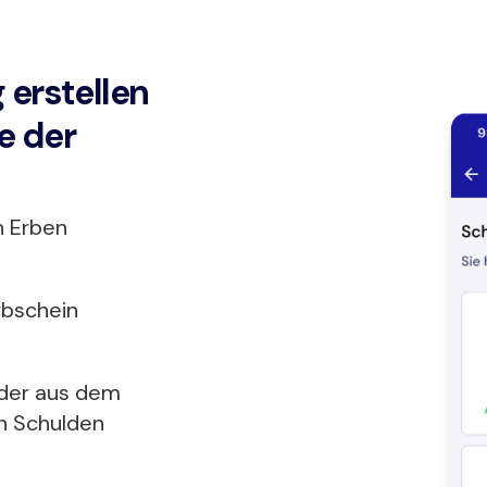
 erstellen
e der
n Erben
rbschein
 der aus dem
n Schulden