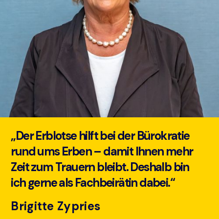
„Der Erblotse hilft bei der Bürokratie
rund ums Erben – damit Ihnen mehr
Zeit zum Trauern bleibt. Deshalb bin
ich gerne als Fachbeirätin dabei.“
Brigitte Zypries