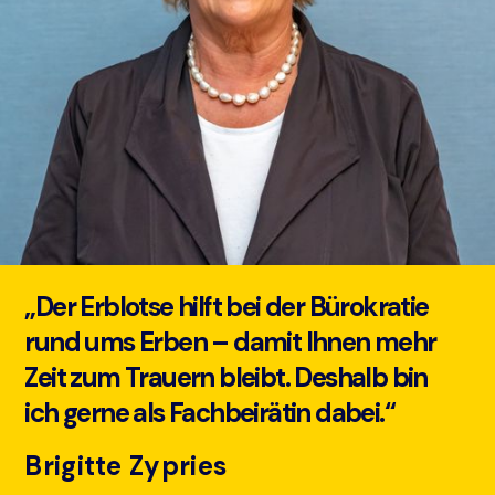
„Der Erblotse hilft bei der Bürokratie
rund ums Erben – damit Ihnen mehr
Zeit zum Trauern bleibt. Deshalb bin
ich gerne als Fachbeirätin dabei.“
Brigitte Zypries