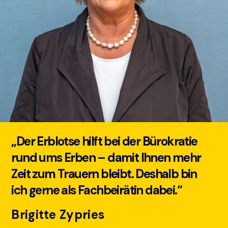
„Der Erblotse hilft bei der Bürokratie
rund ums Erben – damit Ihnen mehr
Zeit zum Trauern bleibt. Deshalb bin
ich gerne als Fachbeirätin dabei.“
Brigitte Zypries