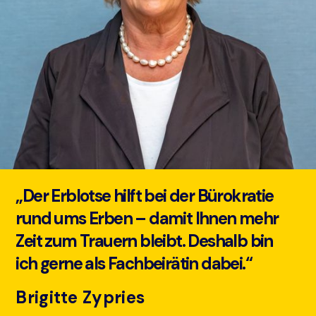
„Der Erblotse hilft bei der Bürokratie
rund ums Erben – damit Ihnen mehr
Zeit zum Trauern bleibt. Deshalb bin
ich gerne als Fachbeirätin dabei.“
Brigitte Zypries