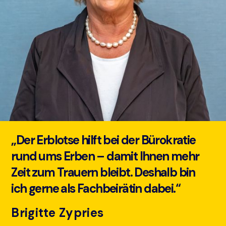
„Der Erblotse hilft bei der Bürokratie
rund ums Erben – damit Ihnen mehr
Zeit zum Trauern bleibt. Deshalb bin
ich gerne als Fachbeirätin dabei.“
Brigitte Zypries