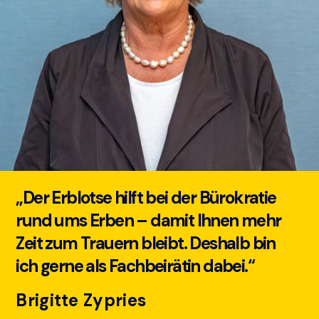
„Der Erblotse hilft bei der Bürokratie
rund ums Erben – damit Ihnen mehr
Zeit zum Trauern bleibt. Deshalb bin
ich gerne als Fachbeirätin dabei.“
Brigitte Zypries