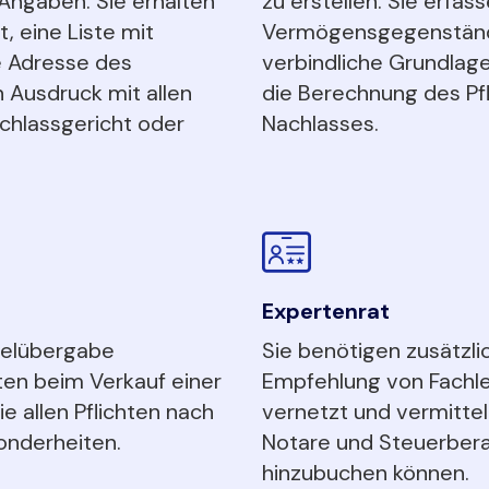
 Angaben. Sie erhalten
zu erstellen. Sie erfa
 eine Liste mit
Vermögensgegenständ
 Adresse des
verbindliche Grundlage
 Ausdruck mit allen
die Berechnung des Pfl
chlassgericht oder
Nachlasses.
Expertenrat
selübergabe
Sie benötigen zusätzli
ten beim Verkauf einer
Empfehlung von Fachle
 allen Pflichten nach
vernetzt und vermitte
onderheiten.
Notare und Steuerberat
hinzubuchen können.