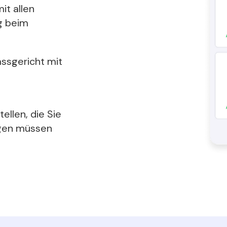
it allen
g beim
assgericht mit
llen, die Sie
ügen müssen