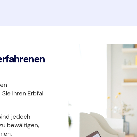
n erfahrenen
len
ie Ihren Erbfall
sind jedoch
zu bewältigen,
hlen.