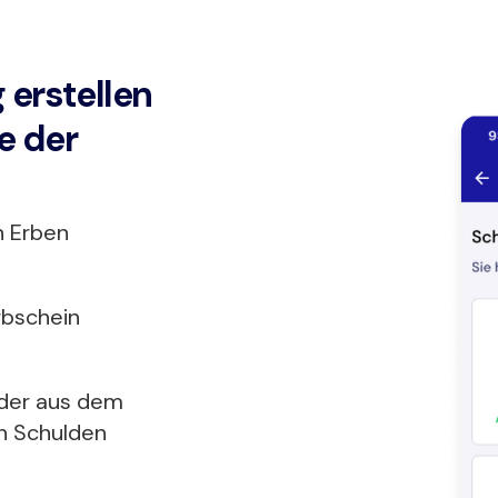
 erstellen
e der
n Erben
rbschein
 der aus dem
n Schulden