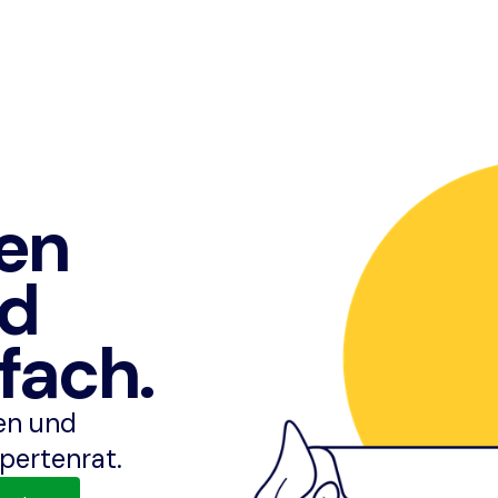
en
nd
fach.
ben und
pertenrat.