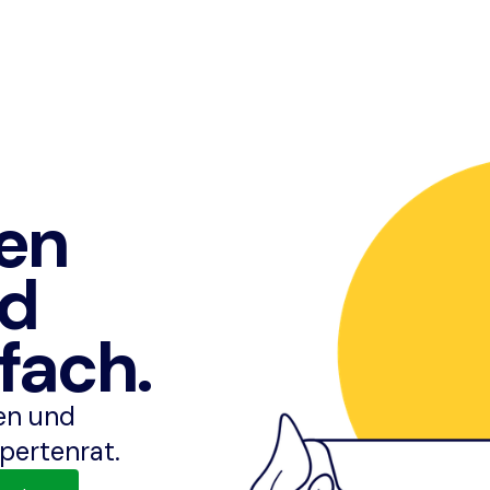
en
nd
fach.
ben und
pertenrat.