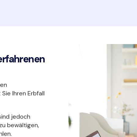
n erfahrenen
len
ie Ihren Erbfall
sind jedoch
zu bewältigen,
hlen.