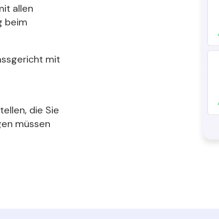
it allen
g beim
assgericht mit
llen, die Sie
ügen müssen