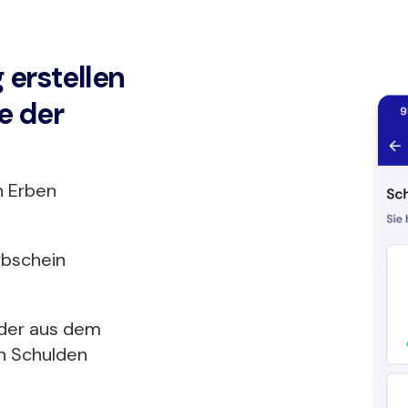
 erstellen
e der
n Erben
rbschein
 der aus dem
n Schulden