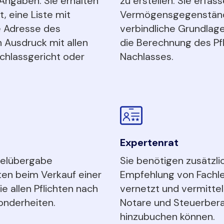
 Angaben. Sie erhalten
zu erstellen. Sie erfa
 eine Liste mit
Vermögensgegenständ
 Adresse des
verbindliche Grundlage
 Ausdruck mit allen
die Berechnung des Pfl
chlassgericht oder
Nachlasses.
Expertenrat
selübergabe
Sie benötigen zusätzli
ten beim Verkauf einer
Empfehlung von Fachle
 allen Pflichten nach
vernetzt und vermitte
onderheiten.
Notare und Steuerberat
hinzubuchen können.